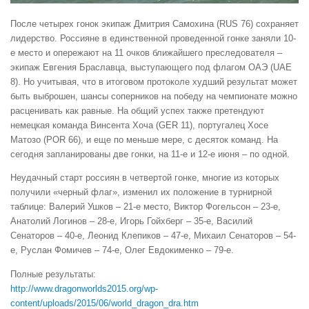
После четырех гонок экипаж Дмитрия Самохина (RUS 76) сохраняет
лидерство. Россияне в единственной проведенной гонке заняли 10-
е место и опережают на 11 очков ближайшего преследователя –
экипаж Евгения Браславца, выступающего под флагом ОАЭ (UAE
8). Но учитывая, что в итоговом протоколе худший результат может
быть выброшен, шансы соперников на победу на чемпионате можно
расценивать как равные. На общий успех также претендуют
немецкая команда Винсента Хоча (GER 11), португалец Хосе
Матозо (POR 66), и еще по меньше мере, с десяток команд. На
сегодня запланированы две гонки, на 11-е и 12-е июня – по одной.
Неудачный старт россиян в четвертой гонке, многие из которых
получили «черный флаг», изменил их положение в турнирной
таблице: Валерий Ушков – 21-е место, Виктор Фогельсон – 23-е,
Анатолий Логинов – 28-е, Игорь Гойхберг – 35-е, Василий
Сенаторов – 40-е, Леонид Клепиков – 47-е, Михаил Сенаторов – 54-
е, Руслан Фомичев – 74-е, Олег Евдокименко – 79-е.
Полные результаты:
http://www.dragonworlds2015.org/wp-
content/uploads/2015/06/world_dragon_dra.htm